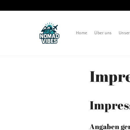
Direkt
zum
Inhalt
Home
Über uns
Unser
Impr
Impre
Angaben ge