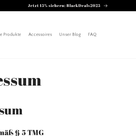
Jetzt 15% sichern: BlackDeals2025
e Produkte
Accessoires
Unser Blog
FAQ
essum
ssum
mäß § 5 TMG