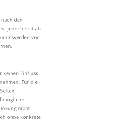
n nach den
ist jedoch erst ab
Bekanntwerden von
rnen.
r keinen Einfluss
rnehmen. Für die
 Seiten
uf mögliche
linkung nicht
doch ohne konkrete
n