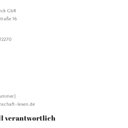
eck GbR
traße 16
22270
nummer]
nschaft-lesen.de
l verantwortlich