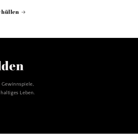
hüllen
lden
g Gewinnspiele,
hhaltiges Leben.