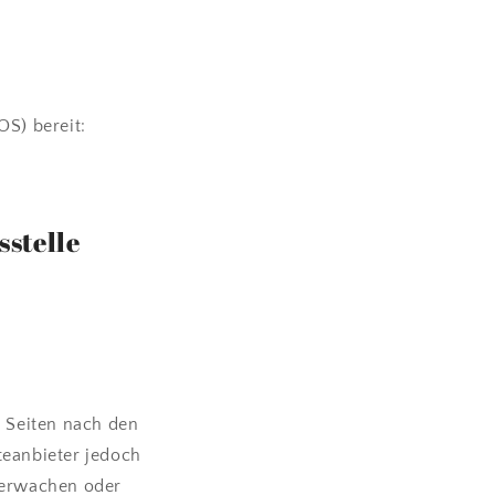
OS) bereit:
­stelle
n Seiten nach den
teanbieter jedoch
überwachen oder